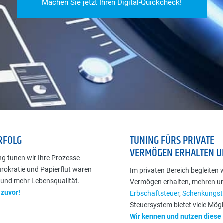
Machen Sie jetzt Ihren Digital-Quickcheck!
RFOLG
TUNING FÜRS PRIVATE
VERMÖGEN ERHALTEN 
ng tunen wir Ihre Prozesse
rokratie und Papierflut waren
Im privaten Bereich begleiten 
t und mehr Lebensqualität.
Vermögen erhalten, mehren un
 zuvor!
Erbschaftsteuer
,
Schenkungst
Steuersystem bietet viele Mögl
Wir kennen und nutzen diese 